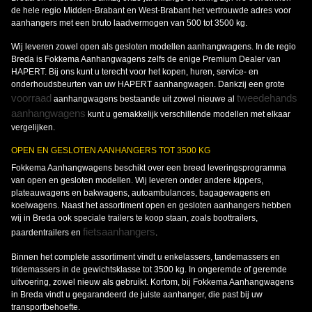
de hele regio Midden-Brabant en West-Brabant het vertrouwde adres voor
aanhangers met een bruto laadvermogen van 500 tot 3500 kg.
Wij leveren zowel open als gesloten modellen aanhangwagens. In de regio
Breda is Fokkema Aanhangwagens zelfs de enige Premium Dealer van
HAPERT. Bij ons kunt u terecht voor het kopen, huren, service- en
onderhoudsbeurten van uw HAPERT aanhangwagen. Dankzij een grote
voorraad
tweedehands
aanhangwagens bestaande uit zowel nieuwe al
aanhangwagens
kunt u gemakkelijk verschillende modellen met elkaar
vergelijken.
OPEN EN GESLOTEN AANHANGERS TOT 3500 KG
Fokkema Aanhangwagens beschikt over een breed leveringsprogramma
van open en gesloten modellen. Wij leveren onder andere kippers,
plateauwagens en bakwagens, autoambulances, bagagewagens en
koelwagens. Naast het assortiment open en gesloten aanhangers hebben
wij in Breda ook speciale trailers te koop staan, zoals boottrailers,
fietsaanhangers
paardentrailers en
.
Binnen het complete assortiment vindt u enkelassers, tandemassers en
tridemassers in de gewichtsklasse tot 3500 kg. In ongeremde of geremde
uitvoering, zowel nieuw als gebruikt. Kortom, bij Fokkema Aanhangwagens
in Breda vindt u gegarandeerd de juiste aanhanger, die past bij uw
transportbehoefte.