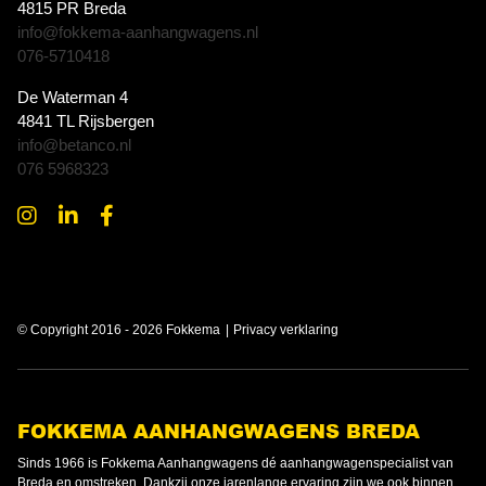
4815 PR Breda
info@fokkema-aanhangwagens.nl
076-5710418
De Waterman 4
4841 TL Rijsbergen
info@betanco.nl
076 5968323
© Copyright 2016 - 2026 Fokkema
Privacy verklaring
FOKKEMA AANHANGWAGENS BREDA
Sinds 1966 is Fokkema Aanhangwagens dé aanhangwagenspecialist van
Breda en omstreken. Dankzij onze jarenlange ervaring zijn we ook binnen