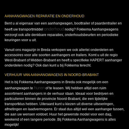
AANHANGWAGEN REPARATIE EN ONDERHOUD
Bent u al eigenaar van een aanhangwagen, boottrailer of paardentrailer en
onderhoud
heeft uw transportmiddel
nodig? Fokkema Aanhangwagens
verzorgt ook alle denkbare reparaties, onderhoudsbeurten en periodieke
keuringen voor u uit.
Vanuit ons magazijn in Breda verkopen we ook allerlei onderdelen en
accessoires voor alle soorten aanhangers en trailers. Komt u uit de regio
West-Brabant of Midden-Brabant en heeft u specifieke HAPERT aanhanger
onderdelen nodig? Ook dan kunt u bij Fokkema terecht.
VERHUUR VAN AANHANGWAGENS IN NOORD-BRABANT
Het is bij Fokkema Aanhangwagens in Breda ook mogelijk om een
huren
aanhangwagen te
of te leasen. Wij hebben altijd een ruim
assortiment aanhangers in de verhuur staan. Ideaal voor bedrijven en
particulieren binnen de provincie Noord-Brabant, die een tijdelijke
transportklus hebben. Uiteraard kunt u kiezen uit diverse uitvoeringen,
afmetingen en laadvermogens. Er staat dus altijd wel een aanhanger tussen,
die aan uw wensen voldoet. Huur het gewenste model voor een dag,
weekend of een langere periode. Bij Fokkema Aanhangwagens is alles
mogelijk!