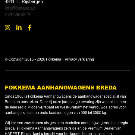
4841 TL Rijsbergen
info@betanco.nl
076 5968323
© Copyright 2016 - 2026 Fokkema
Privacy verklaring
FOKKEMA AANHANGWAGENS BREDA
Sinds 1966 is Fokkema Aanhangwagens dé aanhangwagenspecialist van
Breda en omstreken. Dankzij onze jarenlange ervaring zijn we ook binnen
de hele regio Midden-Brabant en West-Brabant het vertrouwde adres voor
aanhangers met een bruto laadvermogen van 500 tot 3500 kg.
Wij leveren zowel open als gesloten modellen aanhangwagens. In de regio
Breda is Fokkema Aanhangwagens zelfs de enige Premium Dealer van
HAPERT. Bij ons kunt u terecht voor het kopen, huren, service- en