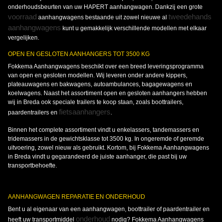
onderhoudsbeurten van uw HAPERT aanhangwagen. Dankzij een grote
voorraad
tweedehands
aanhangwagens bestaande uit zowel nieuwe al
aanhangwagens
kunt u gemakkelijk verschillende modellen met elkaar
vergelijken.
OPEN EN GESLOTEN AANHANGERS TOT 3500 KG
Fokkema Aanhangwagens beschikt over een breed leveringsprogramma
van open en gesloten modellen. Wij leveren onder andere kippers,
plateauwagens en bakwagens, autoambulances, bagagewagens en
koelwagens. Naast het assortiment open en gesloten aanhangers hebben
wij in Breda ook speciale trailers te koop staan, zoals boottrailers,
fietsaanhangers
paardentrailers en
.
Binnen het complete assortiment vindt u enkelassers, tandemassers en
tridemassers in de gewichtsklasse tot 3500 kg. In ongeremde of geremde
uitvoering, zowel nieuw als gebruikt. Kortom, bij Fokkema Aanhangwagens
in Breda vindt u gegarandeerd de juiste aanhanger, die past bij uw
transportbehoefte.
AANHANGWAGEN REPARATIE EN ONDERHOUD
Bent u al eigenaar van een aanhangwagen, boottrailer of paardentrailer en
onderhoud
heeft uw transportmiddel
nodig? Fokkema Aanhangwagens