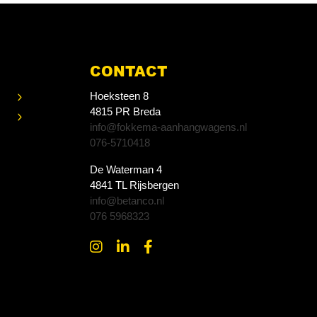
CONTACT
Hoeksteen 8
4815 PR Breda
info@fokkema-aanhangwagens.nl
076-5710418
De Waterman 4
4841 TL Rijsbergen
info@betanco.nl
076 5968323