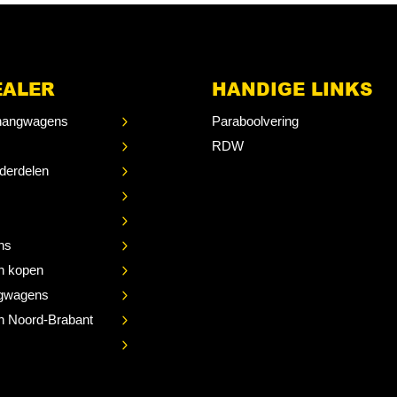
EALER
HANDIGE LINKS
angwagens
Paraboolvering
RDW
derdelen
ns
n kopen
gwagens
 Noord-Brabant