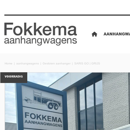
AANHANGW
Home
aanhangwagens
Gesloten aanhanger
SARIS GO | GRIJS
VOORRADIG