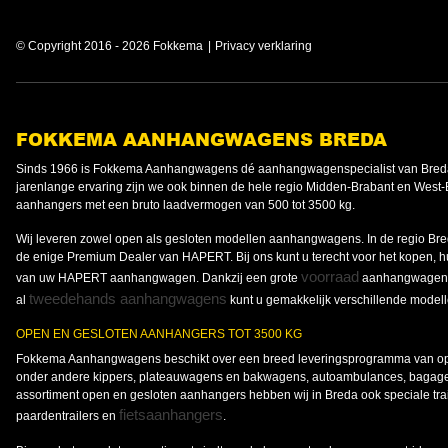
© Copyright 2016 - 2026 Fokkema
Privacy verklaring
FOKKEMA AANHANGWAGENS BREDA
Sinds 1966 is Fokkema Aanhangwagens dé aanhangwagenspecialist van Breda
jarenlange ervaring zijn we ook binnen de hele regio Midden-Brabant en West-
aanhangers met een bruto laadvermogen van 500 tot 3500 kg.
Wij leveren zowel open als gesloten modellen aanhangwagens. In de regio B
de enige Premium Dealer van HAPERT. Bij ons kunt u terecht voor het kopen, 
voorraad
van uw HAPERT aanhangwagen. Dankzij een grote
aanhangwagens 
tweedehands aanhangwagens
al
kunt u gemakkelijk verschillende modell
OPEN EN GESLOTEN AANHANGERS TOT 3500 KG
Fokkema Aanhangwagens beschikt over een breed leveringsprogramma van ope
onder andere kippers, plateauwagens en bakwagens, autoambulances, bagag
assortiment open en gesloten aanhangers hebben wij in Breda ook speciale traile
fietsaanhangers
paardentrailers en
.