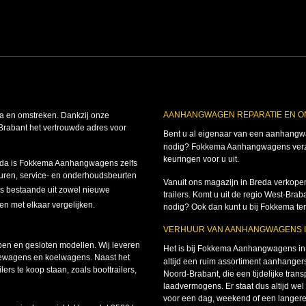
AANHANGWAGEN REPARATIE EN 
 en omstreken. Dankzij onze
Brabant het vertrouwde adres voor
Bent u al eigenaar van een aanhangwag
nodig? Fokkema Aanhangwagens verzor
keuringen voor u uit.
reda is Fokkema Aanhangwagens zelfs
huren, service- en onderhoudsbeurten
Vanuit ons magazijn in Breda verkopen
bestaande uit zowel nieuwe
trailers. Komt u uit de regio West-B
en met elkaar vergelijken.
nodig? Ook dan kunt u bij Fokkema ter
VERHUUR VAN AANHANGWAGENS 
n en gesloten modellen. Wij leveren
Het is bij Fokkema Aanhangwagens i
ewagens en koelwagens. Naast het
altijd een ruim assortiment aanhangers
rs te koop staan, zoals boottrailers,
Noord-Brabant, die een tijdelijke tran
laadvermogens. Er staat dus altijd w
voor een dag, weekend of een langere