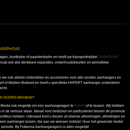
ONDERHOUD
onderhoud
en, boottrailer of paardentrailer en heeft uw transportmiddel
gt ook alle denkbare reparaties, onderhoudsbeurten en periodieke
 we ook allerlei onderdelen en accessoires voor alle soorten aanhangers en
rabant of Midden-Brabant en heeft u specifieke HAPERT aanhanger onderdelen
echt.
IN NOORD-BRABANT
huren
n Breda ook mogelijk om een aanhangwagen te
of te leasen. Wij hebben
 in de verhuur staan. Ideaal voor bedrijven en particulieren binnen de provincie
sportklus hebben. Uiteraard kunt u kiezen uit diverse uitvoeringen, afmetingen en
el een aanhanger tussen, die aan uw wensen voldoet. Huur het gewenste model
 periode. Bij Fokkema Aanhangwagens is alles mogelijk!