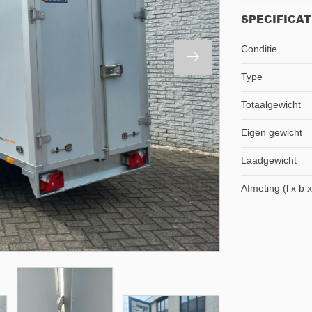
SPECIFICAT
Conditie
Type
Totaalgewicht
Eigen gewicht
Laadgewicht
Afmeting (l x b x