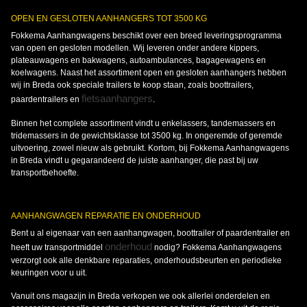
OPEN EN GESLOTEN AANHANGERS TOT 3500 KG
Fokkema Aanhangwagens beschikt over een breed leveringsprogramma
van open en gesloten modellen. Wij leveren onder andere kippers,
plateauwagens en bakwagens, autoambulances, bagagewagens en
koelwagens. Naast het assortiment open en gesloten aanhangers hebben
wij in Breda ook speciale trailers te koop staan, zoals boottrailers,
fietsaanhangers
paardentrailers en
.
Binnen het complete assortiment vindt u enkelassers, tandemassers en
tridemassers in de gewichtsklasse tot 3500 kg. In ongeremde of geremde
uitvoering, zowel nieuw als gebruikt. Kortom, bij Fokkema Aanhangwagens
in Breda vindt u gegarandeerd de juiste aanhanger, die past bij uw
transportbehoefte.
AANHANGWAGEN REPARATIE EN ONDERHOUD
Bent u al eigenaar van een aanhangwagen, boottrailer of paardentrailer en
onderhoud
heeft uw transportmiddel
nodig? Fokkema Aanhangwagens
verzorgt ook alle denkbare reparaties, onderhoudsbeurten en periodieke
keuringen voor u uit.
Vanuit ons magazijn in Breda verkopen we ook allerlei onderdelen en