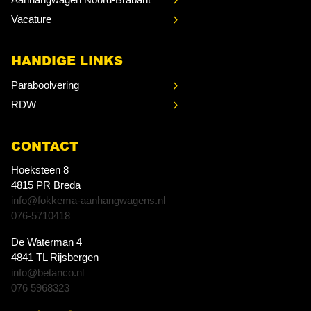
Vacature
HANDIGE LINKS
Paraboolvering
RDW
CONTACT
Hoeksteen 8
4815 PR Breda
info@fokkema-aanhangwagens.nl
076-5710418
De Waterman 4
4841 TL Rijsbergen
info@betanco.nl
076 5968323