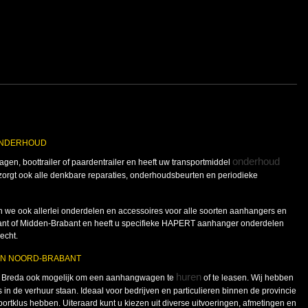
ONDERHOUD
onderhoud
en, boottrailer of paardentrailer en heeft uw transportmiddel
gt ook alle denkbare reparaties, onderhoudsbeurten en periodieke
 we ook allerlei onderdelen en accessoires voor alle soorten aanhangers en
rabant of Midden-Brabant en heeft u specifieke HAPERT aanhanger onderdelen
echt.
IN NOORD-BRABANT
huren
n Breda ook mogelijk om een aanhangwagen te
of te leasen. Wij hebben
 in de verhuur staan. Ideaal voor bedrijven en particulieren binnen de provincie
sportklus hebben. Uiteraard kunt u kiezen uit diverse uitvoeringen, afmetingen en