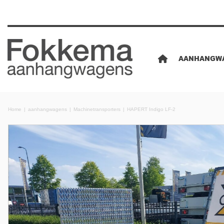
AANHANGW
Home
aanhangwagens
Machinetransporters
HAPERT Indigo LF-2