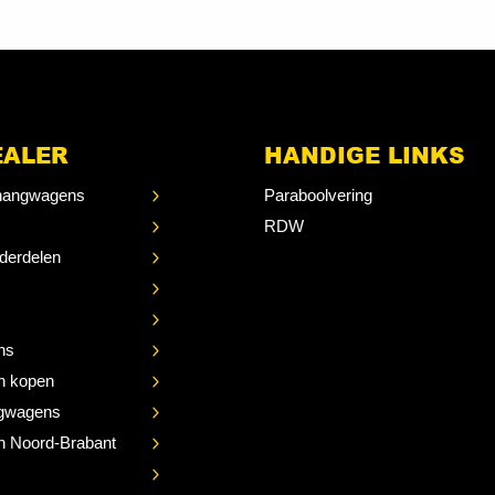
EALER
HANDIGE LINKS
angwagens
Paraboolvering
RDW
derdelen
ns
n kopen
gwagens
 Noord-Brabant