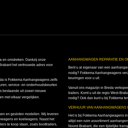
AANHANGWAGEN REPARATIE EN 
 en omstreken. Dankzij onze
Brabant het vertrouwde adres voor
Bent u al eigenaar van een aanhangwag
nodig? Fokkema Aanhangwagens verzor
keuringen voor u uit.
reda is Fokkema Aanhangwagens zelfs
huren, service- en onderhoudsbeurten
Vanuit ons magazijn in Breda verkopen
bestaande uit zowel nieuwe
trailers. Komt u uit de regio West-B
en met elkaar vergelijken.
nodig? Ook dan kunt u bij Fokkema ter
VERHUUR VAN AANHANGWAGENS 
n en gesloten modellen. Wij leveren
Het is bij Fokkema Aanhangwagens i
ewagens en koelwagens. Naast het
altijd een ruim assortiment aanhangers
rs te koop staan, zoals boottrailers,
Noord-Brabant, die een tijdelijke tran