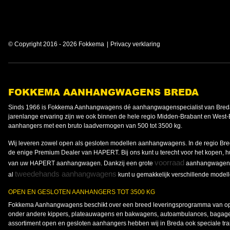
© Copyright 2016 - 2026 Fokkema
Privacy verklaring
FOKKEMA AANHANGWAGENS BREDA
Sinds 1966 is Fokkema Aanhangwagens dé aanhangwagenspecialist van Breda
jarenlange ervaring zijn we ook binnen de hele regio Midden-Brabant en West-
aanhangers met een bruto laadvermogen van 500 tot 3500 kg.
Wij leveren zowel open als gesloten modellen aanhangwagens. In de regio B
de enige Premium Dealer van HAPERT. Bij ons kunt u terecht voor het kopen, 
voorraad
van uw HAPERT aanhangwagen. Dankzij een grote
aanhangwagens 
tweedehands aanhangwagens
al
kunt u gemakkelijk verschillende modell
OPEN EN GESLOTEN AANHANGERS TOT 3500 KG
Fokkema Aanhangwagens beschikt over een breed leveringsprogramma van ope
onder andere kippers, plateauwagens en bakwagens, autoambulances, bagag
assortiment open en gesloten aanhangers hebben wij in Breda ook speciale traile