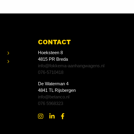
CONTACT
Hoeksteen 8
4815 PR Breda
info@fokkema-aanhangwagens.nl
076-5710418
De Waterman 4
4841 TL Rijsbergen
info@betanco.nl
076 5968323