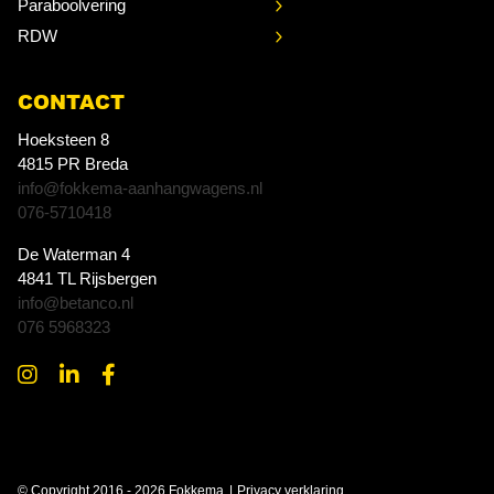
Paraboolvering
RDW
CONTACT
Hoeksteen 8
4815 PR Breda
info@fokkema-aanhangwagens.nl
076-5710418
De Waterman 4
4841 TL Rijsbergen
info@betanco.nl
076 5968323
© Copyright 2016 - 2026 Fokkema
Privacy verklaring