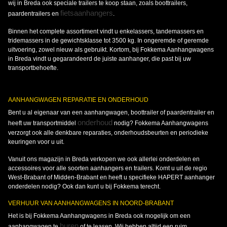
wij in Breda ook speciale trailers te koop staan, zoals boottrailers,
fietsaanhangers
paardentrailers en
.
Binnen het complete assortiment vindt u enkelassers, tandemassers en
tridemassers in de gewichtsklasse tot 3500 kg. In ongeremde of geremde
uitvoering, zowel nieuw als gebruikt. Kortom, bij Fokkema Aanhangwagens
in Breda vindt u gegarandeerd de juiste aanhanger, die past bij uw
transportbehoefte.
AANHANGWAGEN REPARATIE EN ONDERHOUD
Bent u al eigenaar van een aanhangwagen, boottrailer of paardentrailer en
onderhoud
heeft uw transportmiddel
nodig? Fokkema Aanhangwagens
verzorgt ook alle denkbare reparaties, onderhoudsbeurten en periodieke
keuringen voor u uit.
Vanuit ons magazijn in Breda verkopen we ook allerlei onderdelen en
accessoires voor alle soorten aanhangers en trailers. Komt u uit de regio
West-Brabant of Midden-Brabant en heeft u specifieke HAPERT aanhanger
onderdelen nodig? Ook dan kunt u bij Fokkema terecht.
VERHUUR VAN AANHANGWAGENS IN NOORD-BRABANT
Het is bij Fokkema Aanhangwagens in Breda ook mogelijk om een
huren
aanhangwagen te
of te leasen. Wij hebben altijd een ruim