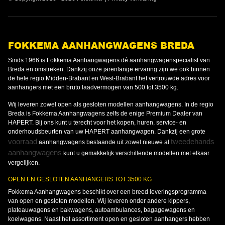
FOKKEMA AANHANGWAGENS BREDA
Sinds 1966 is Fokkema Aanhangwagens dé aanhangwagenspecialist van
Breda en omstreken. Dankzij onze jarenlange ervaring zijn we ook binnen
de hele regio Midden-Brabant en West-Brabant het vertrouwde adres voor
aanhangers met een bruto laadvermogen van 500 tot 3500 kg.
Wij leveren zowel open als gesloten modellen aanhangwagens. In de regio
Breda is Fokkema Aanhangwagens zelfs de enige Premium Dealer van
HAPERT. Bij ons kunt u terecht voor het kopen, huren, service- en
onderhoudsbeurten van uw HAPERT aanhangwagen. Dankzij een grote
voorraad
tweedehands
aanhangwagens bestaande uit zowel nieuwe al
aanhangwagens
kunt u gemakkelijk verschillende modellen met elkaar
vergelijken.
OPEN EN GESLOTEN AANHANGERS TOT 3500 KG
Fokkema Aanhangwagens beschikt over een breed leveringsprogramma
van open en gesloten modellen. Wij leveren onder andere kippers,
plateauwagens en bakwagens, autoambulances, bagagewagens en
koelwagens. Naast het assortiment open en gesloten aanhangers hebben