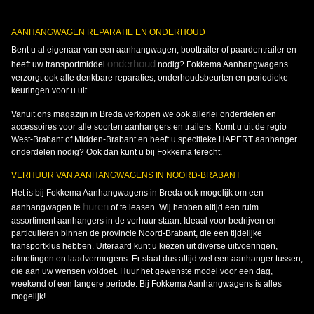
AANHANGWAGEN REPARATIE EN ONDERHOUD
Bent u al eigenaar van een aanhangwagen, boottrailer of paardentrailer en
onderhoud
heeft uw transportmiddel
nodig? Fokkema Aanhangwagens
verzorgt ook alle denkbare reparaties, onderhoudsbeurten en periodieke
keuringen voor u uit.
Vanuit ons magazijn in Breda verkopen we ook allerlei onderdelen en
accessoires voor alle soorten aanhangers en trailers. Komt u uit de regio
West-Brabant of Midden-Brabant en heeft u specifieke HAPERT aanhanger
onderdelen nodig? Ook dan kunt u bij Fokkema terecht.
VERHUUR VAN AANHANGWAGENS IN NOORD-BRABANT
Het is bij Fokkema Aanhangwagens in Breda ook mogelijk om een
huren
aanhangwagen te
of te leasen. Wij hebben altijd een ruim
assortiment aanhangers in de verhuur staan. Ideaal voor bedrijven en
particulieren binnen de provincie Noord-Brabant, die een tijdelijke
transportklus hebben. Uiteraard kunt u kiezen uit diverse uitvoeringen,
afmetingen en laadvermogens. Er staat dus altijd wel een aanhanger tussen,
die aan uw wensen voldoet. Huur het gewenste model voor een dag,
weekend of een langere periode. Bij Fokkema Aanhangwagens is alles
mogelijk!