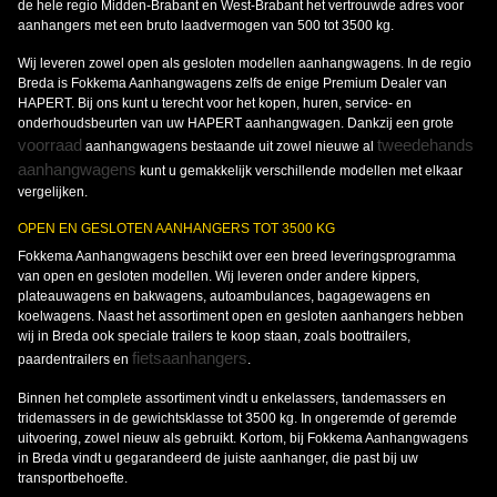
de hele regio Midden-Brabant en West-Brabant het vertrouwde adres voor
aanhangers met een bruto laadvermogen van 500 tot 3500 kg.
Wij leveren zowel open als gesloten modellen aanhangwagens. In de regio
Breda is Fokkema Aanhangwagens zelfs de enige Premium Dealer van
HAPERT. Bij ons kunt u terecht voor het kopen, huren, service- en
onderhoudsbeurten van uw HAPERT aanhangwagen. Dankzij een grote
voorraad
tweedehands
aanhangwagens bestaande uit zowel nieuwe al
aanhangwagens
kunt u gemakkelijk verschillende modellen met elkaar
vergelijken.
OPEN EN GESLOTEN AANHANGERS TOT 3500 KG
Fokkema Aanhangwagens beschikt over een breed leveringsprogramma
van open en gesloten modellen. Wij leveren onder andere kippers,
plateauwagens en bakwagens, autoambulances, bagagewagens en
koelwagens. Naast het assortiment open en gesloten aanhangers hebben
wij in Breda ook speciale trailers te koop staan, zoals boottrailers,
fietsaanhangers
paardentrailers en
.
Binnen het complete assortiment vindt u enkelassers, tandemassers en
tridemassers in de gewichtsklasse tot 3500 kg. In ongeremde of geremde
uitvoering, zowel nieuw als gebruikt. Kortom, bij Fokkema Aanhangwagens
in Breda vindt u gegarandeerd de juiste aanhanger, die past bij uw
transportbehoefte.